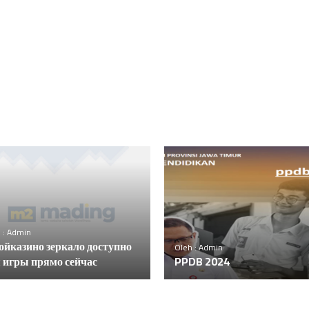
 : Admin
йказино зеркало доступно
Oleh : Admin
 игры прямо сейчас
PPDB 2024