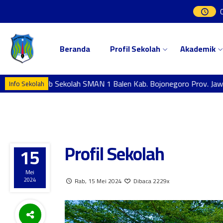
Beranda
Profil Sekolah
Akademik
tang di Web Sekolah SMAN 1 Balen Kab. Bojonegoro Prov. Jawa T
Info Sekolah
Profil Sekolah
15
Mei
2024
Rab, 15 Mei 2024
Dibaca 2229x