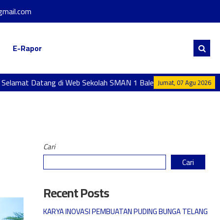
mail.com
E-Rapor
lamat Datang di Web Sekolah SMAN 1 Balen Kab. Bojonegoro Prov
Jumat, 07 Agu 2026
Cari
Cari
Recent Posts
KARYA INOVASI PEMBUATAN PUDING BUNGA TELANG