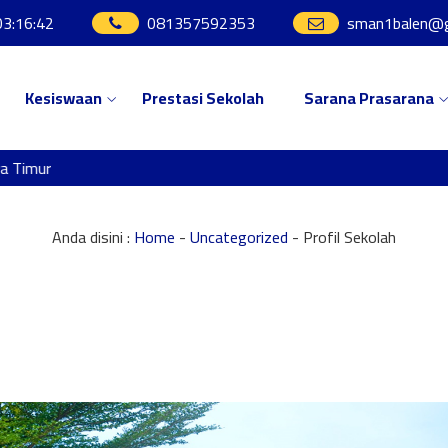
03
:
16
:
43
081357592353
sman1balen@g
Kesiswaan
Prestasi Sekolah
Sarana Prasarana
imur
Se
Anda disini :
Home
-
Uncategorized
-
Profil Sekolah